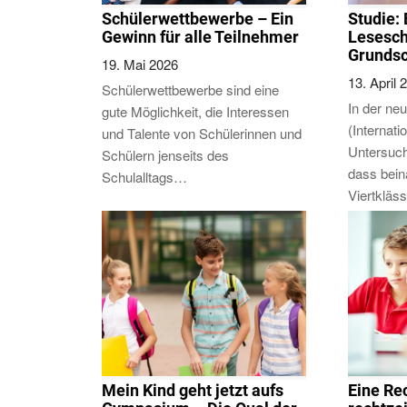
Schülerwettbewerbe – Ein
Studie:
Gewinn für alle Teilnehmer
Lesesch
Grundsc
19. Mai 2026
13. April 
Schülerwettbewerbe sind eine
In der neu
gute Möglichkeit, die Interessen
(Internat
und Talente von Schülerinnen und
Untersuch
Schülern jenseits des
dass bein
Schulalltags…
Viertkläs
Mein Kind geht jetzt aufs
Eine R