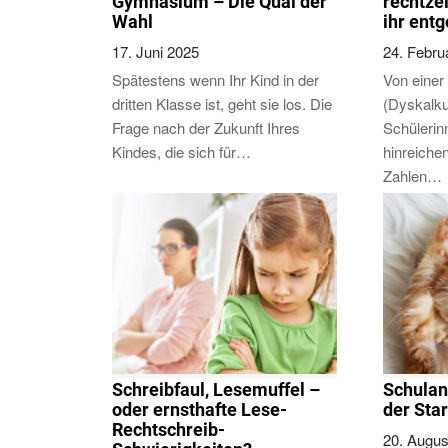
Gymnasium – Die Qual der
rechtze
Wahl
ihr ent
17. Juni 2025
24. Febru
Spätestens wenn Ihr Kind in der
Von eine
dritten Klasse ist, geht sie los. Die
(Dyskalku
Frage nach der Zukunft Ihres
Schülerin
Kindes, die sich für…
hinreiche
Zahlen…
Schreibfaul, Lesemuffel –
Schulan
oder ernsthafte Lese-
der Sta
Rechtschreib-
20. Augus