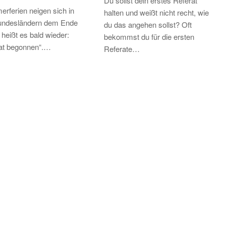
Du sollst dein erstes Referat
rferien neigen sich in
halten und weißt nicht recht, wie
Bundesländern dem Ende
du das angehen sollst? Oft
 heißt es bald wieder:
bekommst du für die ersten
hat begonnen“.…
Referate…