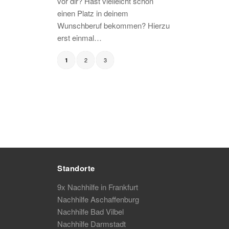
vor dir? Hast vielleicht schon
einen Platz in deinem
Wunschberuf bekommen? Hierzu
erst einmal…
2
3
1
Standorte
9x Nachhilfe in Frankfurt
Nachhilfe Aschaffenburg
Nachhilfe Bad Vilbel
Nachhilfe Darmstadt