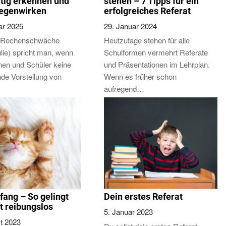
itig erkennen und
stehen – 7 Tipps für ein
gegenwirken
erfolgreiches Referat
ar 2025
29. Januar 2024
r Rechenschwäche
Heutzutage stehen für alle
lie) spricht man, wenn
Schulformen vermehrt Referate
nen und Schüler keine
und Präsentationen im Lehrplan.
nde Vorstellung von
Wenn es früher schon
aufregend…
fang – So gelingt
Dein erstes Referat
rt reibungslos
5. Januar 2023
t 2023