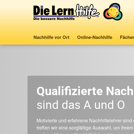
Nachhilfe vor Ort
Online-Nachhilfe
Fäche
Qualifizierte Nach
sind das A und O
Motivierte und erfahrene Nachhilfelehrer sind
treffen wir eine sorgfältige Auswahl, um Ihr