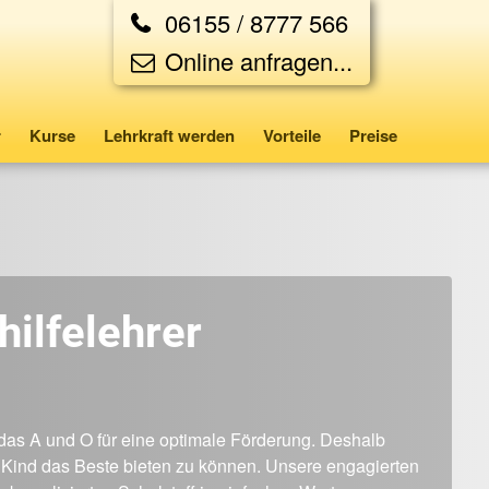
06155 / 8777 566
Online anfragen...
r
Kurse
Lehrkraft werden
Vorteile
Preise
hilfelehrer
 das A und O für eine optimale Förderung. Deshalb
em Kind das Beste bieten zu können. Unsere engagierten