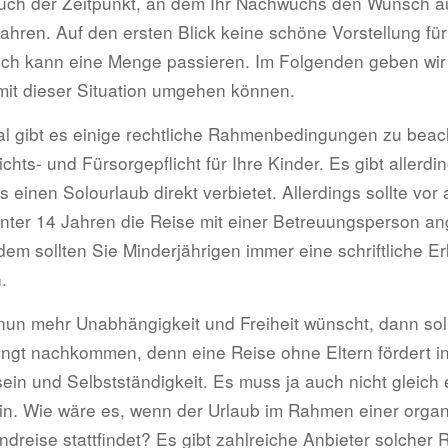
auch der Zeitpunkt, an dem Ihr Nachwuchs den Wunsch äuß
ahren. Auf den ersten Blick keine schöne Vorstellung für
ßlich kann eine Menge passieren. Im Folgenden geben wir
 mit dieser Situation umgehen können.
l gibt es einige rechtliche Rahmenbedingungen zu beac
chts- und Fürsorgepflicht für Ihre Kinder. Es gibt allerdi
 einen Solourlaub direkt verbietet. Allerdings sollte vor 
nter 14 Jahren die Reise mit einer Betreuungsperson an
m sollten Sie Minderjährigen immer eine schriftliche Erl
.
nun mehr Unabhängigkeit und Freiheit wünscht, dann sol
gt nachkommen, denn eine Reise ohne Eltern fördert in
ein und Selbstständigkeit. Es muss ja auch nicht gleich 
ein. Wie wäre es, wenn der Urlaub im Rahmen einer organ
dreise stattfindet? Es gibt zahlreiche Anbieter solcher 