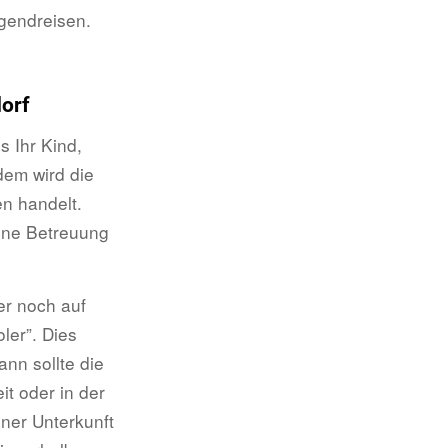
gendreisen.
dorf
s Ihr Kind,
dem wird die
en handelt.
eine Betreuung
er noch auf
oler”. Dies
nn sollte die
t oder in der
ner Unterkunft