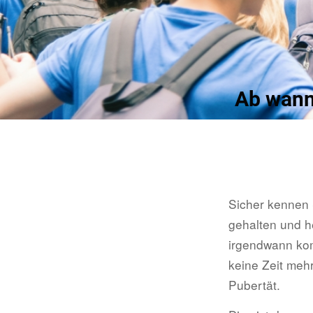
Ab wann 
Sicher kennen 
gehalten und he
irgendwann kom
keine Zeit mehr
Pubertät.