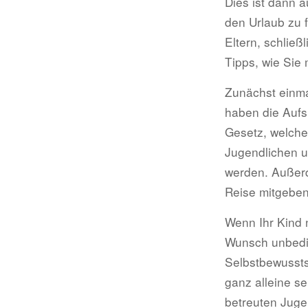
Dies ist dann 
den Urlaub zu f
Eltern, schlie
Tipps, wie Sie
Zunächst einma
haben die Aufsi
Gesetz, welches
Jugendlichen u
werden. Außerde
Reise mitgeben
Wenn Ihr Kind 
Wunsch unbedin
Selbstbewussts
ganz alleine s
betreuten Jugen