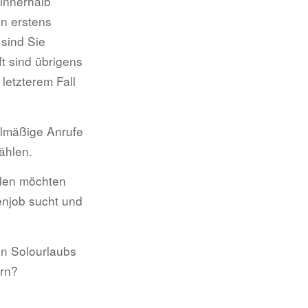
 innerhalb
n erstens
 sind Sie
t sind übrigens
letzterem Fall
elmäßige Anrufe
ählen.
ahlen möchten
enjob sucht und
en Solourlaubs
ern?