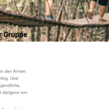
er Gruppe
 in den Armen
yling. Und
ugendliche,
zt übrigens von