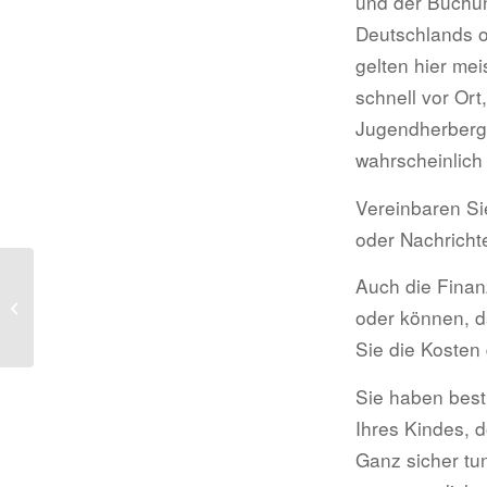
und der Buchun
Deutschlands o
gelten hier mei
schnell vor Ort
Jugendherberge
wahrscheinlich
Vereinbaren Si
oder Nachricht
Auch die Finanz
Schülerwettbewerbe –
Ein Gewinn für alle
oder können, d
Teilnehmer
Sie die Kosten
Sie haben best
Ihres Kindes, d
Ganz sicher tun