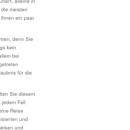
ert, alleine in
 die meisten
 Ihnen ein paar
hten, denn Sie
ngs kein
allem bei
getreten
aubnis für die
lten Sie diesem
 jedem Fall
eine Reise
isierten und
Reisen und