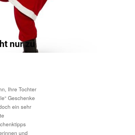
ht nur zu
n, Ihre Tochter
olle“ Geschenke
 doch ein sehr
te
schenktipps
lerinnen und