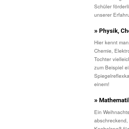
Schüler förder
unserer Erfah
» Physik, Ch
Hier kennt man
Chemie, Elektr
Tochter viellei
zum Beispiel ei
Spiegelreflexk
einem!
» Mathemati
Ein Weihnachtsg
abschreckend, 
Knobelspaß für