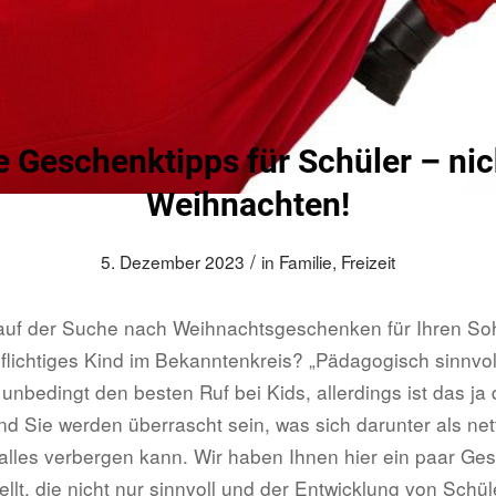
e Geschenktipps für Schüler – nic
Weihnachten!
/
5. Dezember 2023
in
Familie
,
Freizeit
auf der Suche nach Weihnachtsgeschenken für Ihren Soh
pflichtiges Kind im Bekanntenkreis? „Pädagogisch sinnv
unbedingt den besten Ruf bei Kids, allerdings ist das ja
und Sie werden überrascht sein, was sich darunter als net
lles verbergen kann. Wir haben Ihnen hier ein paar Ge
lt, die nicht nur sinnvoll und der Entwicklung von Schü