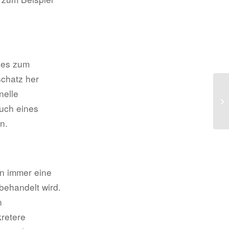
e es zum
schatz her
nelle
uch eines
n.
en immer eine
behandelt wird.
n
kretere