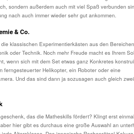
lich, sondern außerdem auch mit viel Spaß verbunden si
rung nach auch immer wieder sehr gut ankommen.
emie & Co.
 die klassischen Experimentierkästen aus den Bereichen
onik oder Technik. Noch mehr Freude macht es Ihrem So
cht, wenn sich mit dem Set etwas ganz Konkretes konstrui
n ferngesteuerter Helikopter, ein Roboter oder eine
amera. Und das sind dann ja sozusagen auch gleich zwe
k
eschenk, das die Matheskills fördert? Klingt erst einma
aber hier gibt es durchaus eine große Auswahl an unte
 jede Altersklasse. Das japanische Rechenrätsel Kakuro