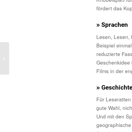
fördert das Kop
» Sprachen
Lesen, Lesen, L
Beispiel einma
reduzierte Fass
Gutes Essen für den
Kopf
Geschenkidee i
Films in der en
» Geschichte
Für Leseratten
gute Wahl, nich
Und mit den Sp
geographische 