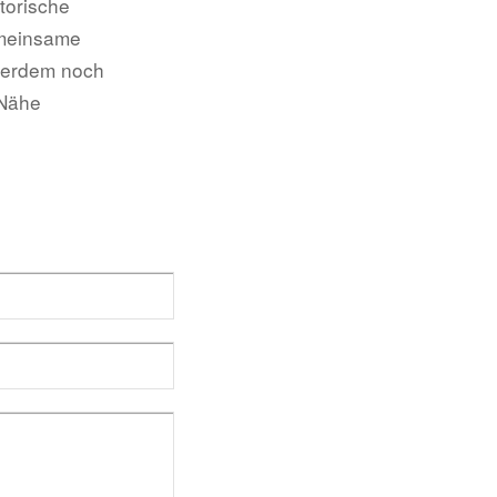
torische
emeinsame
ußerdem noch
 Nähe