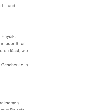
nd – und
 Physik,
hn oder Ihrer
eren lässt, wie
i Geschenke in
l
rhaltsamen
 zum Beispiel