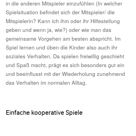
in die anderen Mitspieler einzufühlen (In welcher
Spielsituation befindet sich der Mitspieler/ die
Mitspielerin? Kann ich ihm oder ihr Hilfestellung
geben und wenn ja, wie?) oder wie man das
gemeinsame Vorgehen am besten abspricht. Im
Spiel lernen und üben die Kinder also auch ihr
soziales Verhalten. Da spielen freiwillig geschieht
und Spaß macht, prägt es sich besonders gut ein
und beeinflusst mit der Wiederholung zunehmend
das Verhalten im normalen Alltag.
Einfache kooperative Spiele