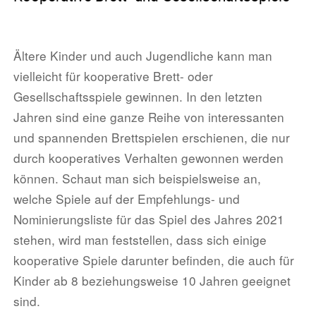
Ältere Kinder und auch Jugendliche kann man
vielleicht für kooperative Brett- oder
Gesellschaftsspiele gewinnen. In den letzten
Jahren sind eine ganze Reihe von interessanten
und spannenden Brettspielen erschienen, die nur
durch kooperatives Verhalten gewonnen werden
können. Schaut man sich beispielsweise an,
welche Spiele auf der Empfehlungs- und
Nominierungsliste für das Spiel des Jahres 2021
stehen, wird man feststellen, dass sich einige
kooperative Spiele darunter befinden, die auch für
Kinder ab 8 beziehungsweise 10 Jahren geeignet
sind.