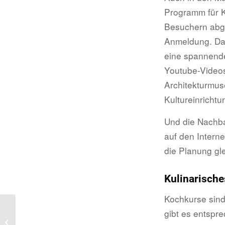
Programm für K
Besuchern abg
Anmeldung. Da 
eine spannende
Youtube-Videos
Architekturmu
Kultureinrichtu
Und die Nachba
auf den Intern
die Planung gl
Kulinarische
Kochkurse sind
Lesen Jugendliche
gibt es entspr
heutzutage noch