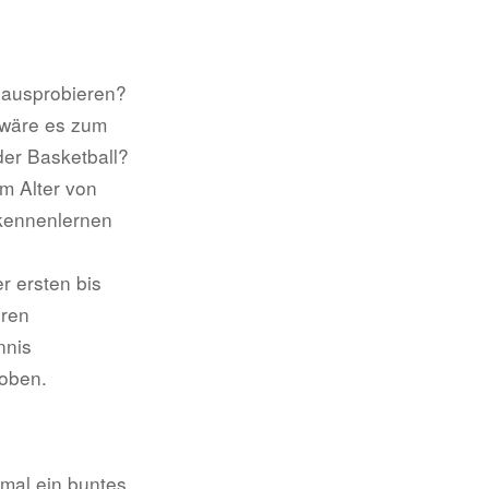
t ausprobieren?
e wäre es zum
der Basketball?
im Alter von
 kennenlernen
r ersten bis
hren
nnis
toben.
mal ein buntes