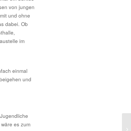
ssen von jungen
mit und ohne
as dabei. Ob
thalle,
austelle im
nfach einmal
rbeigehen und
 Jugendliche
e wäre es zum