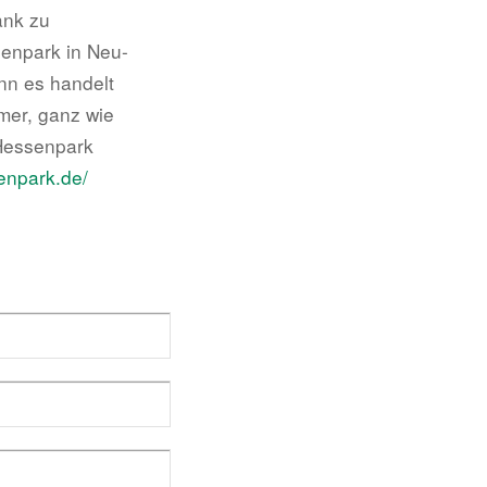
ank zu
enpark in Neu-
nn es handelt
mer, ganz wie
 Hessenpark
enpark.de/