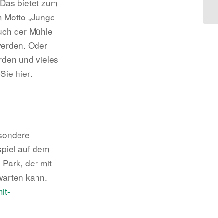
 Das bietet zum
m Motto „Junge
uch der Mühle
werden. Oder
rden und vieles
Sie hier:
esondere
spiel auf dem
Park, der mit
warten kann.
it-