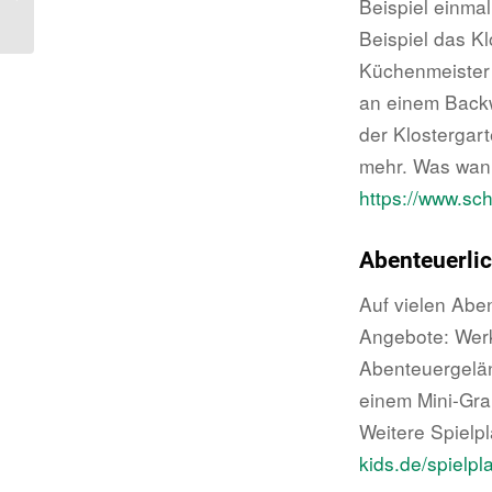
Beispiel einma
Bücher?
Beispiel das K
Küchenmeister 
an einem Backw
der Klostergar
mehr. Was wann
https://www.sc
Abenteuerli
Auf vielen Abe
Angebote: Werk
Abenteuergelän
einem Mini-Gra
Weitere Spielpl
kids.de/spielpla