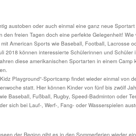
chtig austoben oder auch einmal eine ganz neue Sportar
 an den freien Tagen doch eine perfekte Gelegenheit! Wi
l mit American Sports wie Baseball, Football, Lacrosse o
uli 2018 können interessierte Schülerinnen und Schüler 
Jahren diese amerikanischen Sportarten in einem Camp
en.
Kidz Playground“-Sportcamp findet wieder einmal von de
ienwoche statt. Hier können Kinder von fünf bis zwölf Ja
 wie Baseball, Fußball, Rugby, Speed-Badminton oder Te
der sich bei Lauf-, Werf-, Fang- oder Wasserspielen aus
seen der Region gibt es in den Sommerferien wieder ein