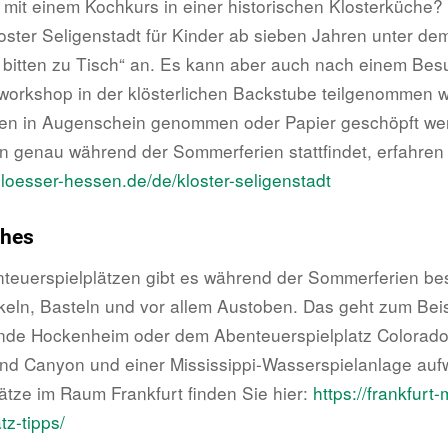
l mit einem Kochkurs in einer historischen Klosterküche?
loster Seligenstadt für Kinder ab sieben Jahren unter de
bitten zu Tisch“ an. Es kann aber auch nach einem Bes
orkshop in der klösterlichen Backstube teilgenommen 
ten in Augenschein genommen oder Papier geschöpft we
 genau während der Sommerferien stattfindet, erfahren 
hloesser-hessen.de/de/kloster-seligenstadt
ches
nteuerspielplätzen gibt es während der Sommerferien b
eln, Basteln und vor allem Austoben. Das geht zum Bei
de Hockenheim oder dem Abenteuerspielplatz Colorado 
nd Canyon und einer Mississippi-Wasserspielanlage auf
ätze im Raum Frankfurt finden Sie hier:
https://frankfurt-m
tz-tipps/