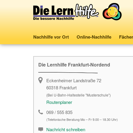
Nachhilfe vor Ort
Online-Nachhilfe
Fäche
Die Lernhilfe Frankfurt-Nordend
Eckenheimer Landstraße 72
60318
Frankfurt
(Bei U-Bahn-Haltestelle "Musterschule")
Routenplaner
069 / 555 835
(Telefonische Beratung Mo – Fr 9.00 – 18.30 Uhr)
Nachricht schreiben