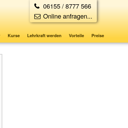
06155 / 8777 566
Online anfragen...
r
Kurse
Lehrkraft werden
Vorteile
Preise