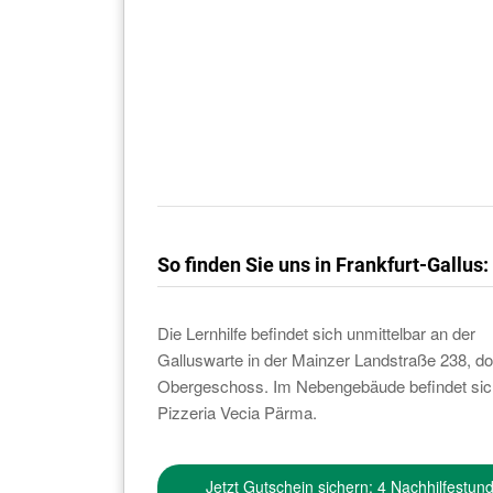
Marlies Diether
(Standortleiterin)
So finden Sie uns in Frankfurt-Gallus:
Die Lernhilfe befindet sich unmittelbar an der
Galluswarte in der Mainzer Landstraße 238, dor
Obergeschoss. Im Nebengebäude befindet sic
Pizzeria Vecia Pärma.
Jetzt Gutschein sichern: 4 Nachhilfestun